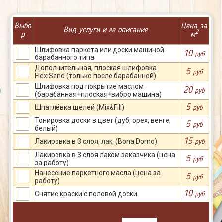
Выбо
Цена за
Вид услуги и ее описание
2
р
м
Шлифовка паркета или доски машиной
10
руб
барабанного типа
Дополнительная, плоская шлифовка
5
руб
FlexiSand (только после барабанной)
Шлифовка под покрытие маслом
20
руб
(барабанная+плоская+вибро машина)
5
Шпатлёвка щелей (Mix&Fill)
руб
Тонировка доски в цвет (дуб, орех, венге,
5
руб
белый)
15
Лакировка в 3 слоя, лак: (Bona Domo)
руб
Лакировка в 3 слоя лаком заказчика (цена
5
руб
за работу)
Нанесение паркетного масла (цена за
5
руб
работу)
10
Снятие краски с половой доски
руб